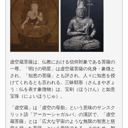
虚空蔵菩薩は、仏教における信仰対象である菩薩の
一尊。「明けの明星」は虚空蔵菩薩の化身・象徴と
され、「知恵の菩薩」とも評され、人々に知恵を授
けてくれるとも言われる。三昧耶形（さんまやぎょ
う：仏を表す象徴物）は、宝剣（ほうけん）と如意
宝珠（にょいほうじゅ）。
「虚空蔵」は「虚空の母胎」という意味のサンスク
リット語「アーカーシャガルバ」の漢訳で、「虚空
蔵菩薩」とは「広大な宇宙のような無限の智恵と慈