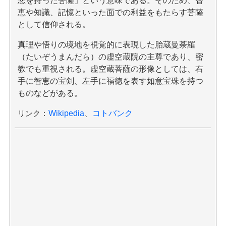
悲を持った菩薩」という意味である。そのため、智
恵や知識、記憶といった面での利益をもたらす菩薩
として信仰される。
真理や悟りの境地を視覚的に表現した胎蔵曼荼羅
（たいぞうまんだら）の虚空蔵院の主尊であり、密
教でも重視される。虚空蔵菩薩の形像としては、右
手に智恵の宝剣、左手に福徳を表す如意宝珠を持つ
ものなどがある。
リンク
：
Wikipedia
、
コトバンク