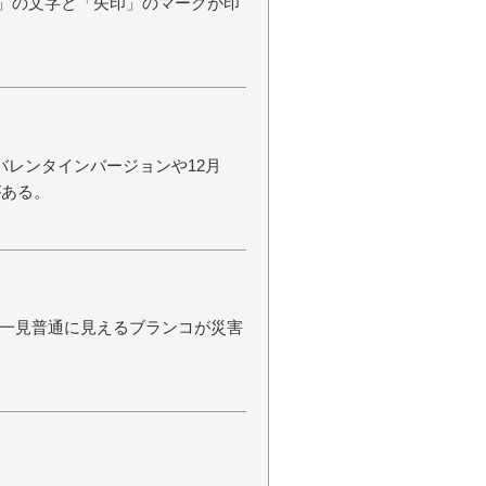
」の文字と「矢印」のマークが印
バレンタインバージョンや12月
がある。
一見普通に見えるブランコが災害