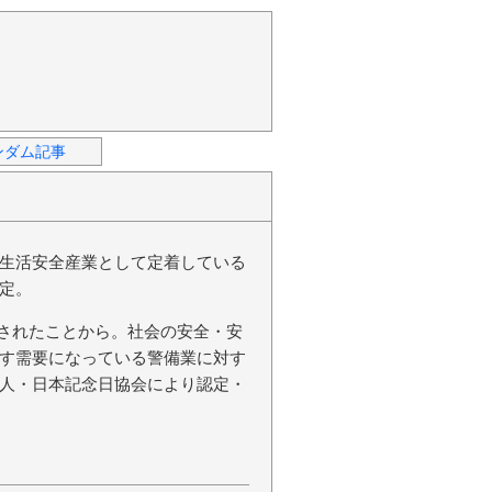
ンダム記事
生活安全産業として定着している
定。
施行されたことから。社会の安全・安
す需要になっている警備業に対す
人・日本記念日協会により認定・