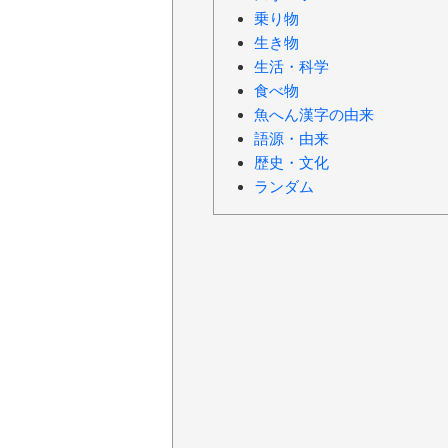
乗り物
生き物
生活・科学
食べ物
魚へん漢字の由来
語源・由来
歴史・文化
ランダム