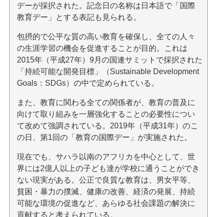
デーが採択された。記念日の名称は日本語で「国際
教育デー」とする表記も見られる。
包摂的で公平な質の高い教育を確保し、全ての人々
の生涯学習の機会を促進することが目的。これは
2015年（平成27年）9月の国連サミットで採択された
「持続可能な開発目標」（Sustainable Development
Goals：SDGs）の中で定められている。
また、教育に関わる全ての関係者が、教育の普及に
向けて取り組みを一層強化することの必要性につい
て改めて強調されている。2019年（平成31年）のこ
の日、第1回の「教育の国際デー」が実施された。
現在でも、サハラ以南のアフリカを中心として、世
界には2億人以上の子ども達が学校に通うことができ
ない現実がある。公正で良質な教育は、男女平等、
貧困・暴力の撲滅、健康の改善、経済の発展、持続
可能な環境の促進など、あらゆる社会課題の解決に
貢献すると考えられている。