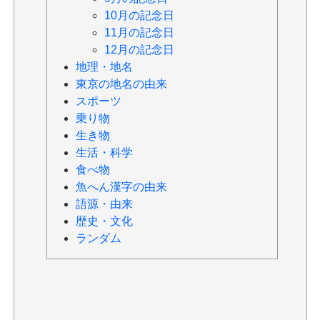
10月の記念日
11月の記念日
12月の記念日
地理・地名
東京の地名の由来
スポーツ
乗り物
生き物
生活・科学
食べ物
魚へん漢字の由来
語源・由来
歴史・文化
ランダム