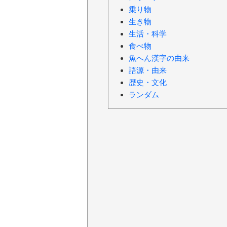
乗り物
生き物
生活・科学
食べ物
魚へん漢字の由来
語源・由来
歴史・文化
ランダム