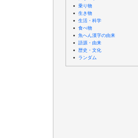
乗り物
生き物
生活・科学
食べ物
魚へん漢字の由来
語源・由来
歴史・文化
ランダム