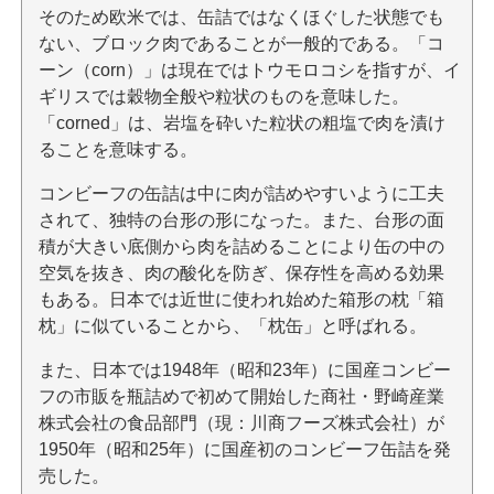
そのため欧米では、缶詰ではなくほぐした状態でも
ない、ブロック肉であることが一般的である。「コ
ーン（corn）」は現在ではトウモロコシを指すが、イ
ギリスでは穀物全般や粒状のものを意味した。
「corned」は、岩塩を砕いた粒状の粗塩で肉を漬け
ることを意味する。
コンビーフの缶詰は中に肉が詰めやすいように工夫
されて、独特の台形の形になった。また、台形の面
積が大きい底側から肉を詰めることにより缶の中の
空気を抜き、肉の酸化を防ぎ、保存性を高める効果
もある。日本では近世に使われ始めた箱形の枕「箱
枕」に似ていることから、「枕缶」と呼ばれる。
また、日本では1948年（昭和23年）に国産コンビー
フの市販を瓶詰めで初めて開始した商社・野崎産業
株式会社の食品部門（現：川商フーズ株式会社）が
1950年（昭和25年）に国産初のコンビーフ缶詰を発
売した。