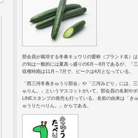
部会員が栽培する冬春キュウリの愛称（ブランド名）は
の旬は一般的には夏真っ盛りの6月～8月であるが、「
収穫時期は11月～7月で、ピークは4月となっている。
「西三河冬春きゅうり部会」や「三河みどり」には、三
ゅりん。」というマスコットがいて、部会員の名刺やポ
LINEスタンプの発売も行っている。名前の由来は「き
ゅうりたべりん。」からである。