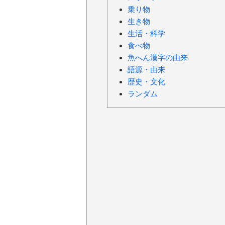
乗り物
生き物
生活・科学
食べ物
魚へん漢字の由来
語源・由来
歴史・文化
ランダム