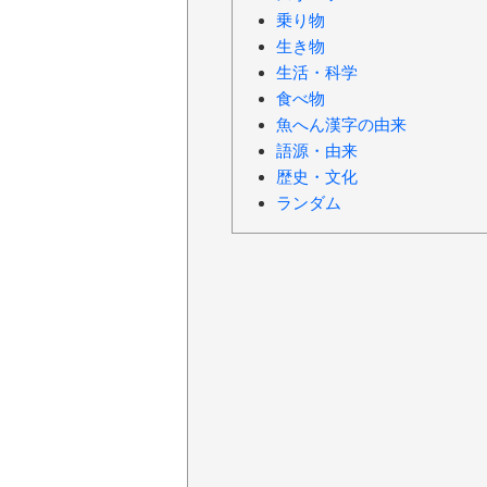
乗り物
生き物
生活・科学
食べ物
魚へん漢字の由来
語源・由来
歴史・文化
ランダム