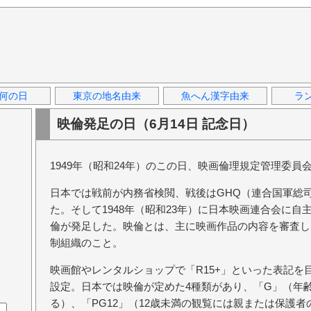
何の日
東京の地名由来
魚へん漢字由来
ラ
映倫発足の日（6月14日 記念日）
1949年（昭和24年）のこの日、映画倫理規定管理委員
日本では戦前が内務省検閲、戦後はGHQ（連合国軍総
た。そして1948年（昭和23年）に日本映画連合会に
倫が発足した。映倫とは、主に映画作品の内容を審査し
制組織のこと。
映画館やレンタルショップで「R15+」といった表記を
設定。日本では映倫が定めた4種類があり、「G」（年
る）、「PG12」（12歳未満の観覧には親または保護者