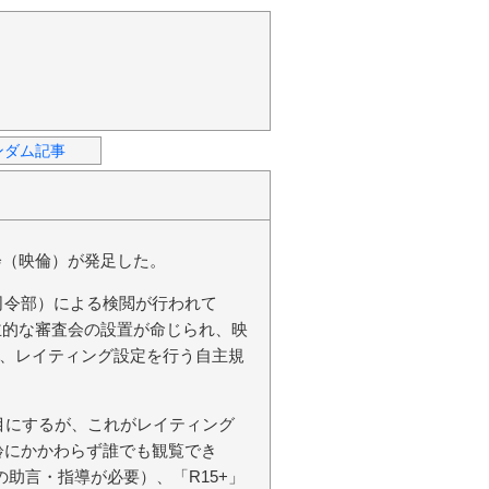
ンダム記事
会（映倫）が発足した。
司令部）による検閲が行われて
自主的な審査会の設置が命じられ、映
、レイティング設定を行う自主規
目にするが、これがレイティング
齢にかかわらず誰でも観覧でき
の助言・指導が必要）、「R15+」