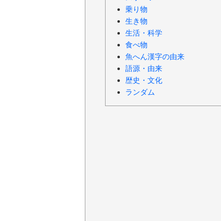
乗り物
生き物
生活・科学
食べ物
魚へん漢字の由来
語源・由来
歴史・文化
ランダム