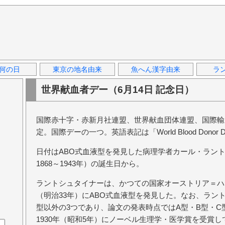
何の日
東京の地名由来
魚へん漢字由来
ラ
世界献血者デー（6月14日 記念日）
国際赤十字・赤新月社連盟、世界献血団体連盟、国際輸血
定。国際デーの一つ。英語表記は「World Blood Donor 
日付はABO式血液型を発見した病理学者カール・ラントシュタイナ
1868～1943年）の誕生日から。
ラントシュタイナーは、かつての国家オーストリア＝ハン
（明治33年）にABO式血液型を発見した。なお、ラン
型以外の3つであり、論文の発表時点ではA型・B型・
1930年（昭和5年）にノーベル生理学・医学賞を受賞し