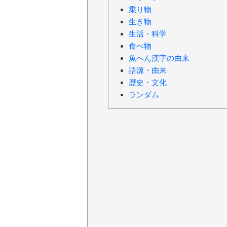
乗り物
生き物
生活・科学
食べ物
魚へん漢字の由来
語源・由来
歴史・文化
ランダム