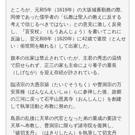
ところが、元和5年（1619年）の大坂城番勤務の際、
同僚であった儒学者の「仏教は聖人の教えに反する
考えで信じるべきではない」との意見に激しく反発
し、『盲安杖』（もうあんじょう）を書いてこれに
反論し、翌元和6年（1620年）に42歳で遁世（とんせ
い：俗世間を離れる）して出家した。
旗本の出家は禁止されていたが、主君の秀忠の温情
で罰せられず、正三の家も主命により養子の重長
（しげなが）を迎え存続が許されている。
臨済宗の大愚宗築（たいぐそうちく）や曹洞宗の万
安英種（ばんなんえいしゅ）らに参禅した後、故郷
の三河に戻って石平山恩真寺（おんしんじ）を創建
して執筆活動と布教に努めた。
島原の乱後に天草の代官となった弟の重成の要請で
天草へ布教し、曹洞宗に限らず諸寺院を復興し、
『破切支丹』（はきりしたん）を執筆して切支丹