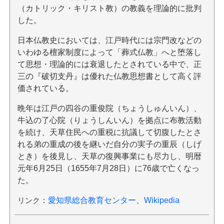
（カトリック・キリスト教）の教義を理論的に批判
した。
日本仏教史においては、江戸時代には宗門改などの
いわゆる檀家制度によって「葬式仏教」へと堕落し
て思想・理論的には衰退したとされている中で、正
三の『破切支丹』は優れた仏教思想書として高く評
価されている。
晩年は江戸の四谷の重俊院（ちょうしゅんいん）、
牛込の了心院（りょうしんいん）を拠点に布教活動
を続け、天草住民への重税に抗議して切腹したとさ
れる弟の重成の後を継いだ自分の実子の重辰（しげ
とき）を後見し、天草の復興事業にも尽力し、明暦
元年6月25日（1655年7月28日）に76歳で亡くなっ
た。
リンク
：
愛知県総合教育センター
、
Wikipedia