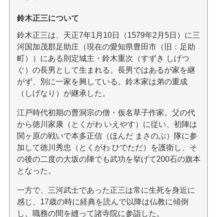
鈴木正三について
鈴木正三は、天正7年1月10日（1579年2月5日）に三
河国加茂郡足助庄（現在の愛知県豊田市（旧：足助
町））にある則定城主・鈴木重次（すずき しげつ
ぐ）の長男として生まれる。長男ではあるが家を継
がず、別に一家を興している。鈴木家は弟の重成
（しげなり）が継承した。
江戸時代初期の曹洞宗の僧・仮名草子作家。父の代
から徳川家康（とくがわ いえやす）に従い、初陣は
関ヶ原の戦いで本多正信（ほんだ まさのぶ）隊に参
加して徳川秀忠（とくがわ ひでただ）を護衛し、そ
の後の二度の大坂の陣でも武功を挙げて200石の旗本
となった。
一方で、三河武士であった正三は常に生死を身近に
感じ、17歳の時に経典を読んで以降は仏教に傾倒
し、職務の間を縫って諸寺院に参詣した。