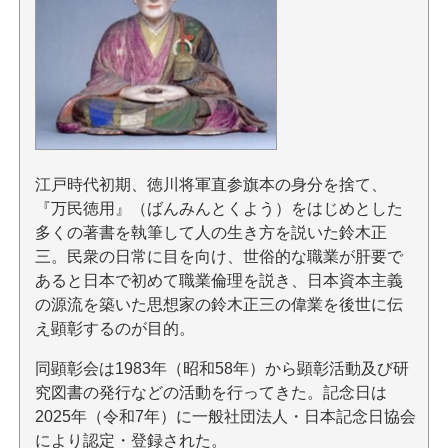
江戸時代初期、徳川将軍直参旗本の身分を捨て、
『万民徳用』（ばんみんとくよう）をはじめとした
多くの著書を執筆して人の生き方を説いた鈴木正
三。民衆の日常に目を向け、世俗的な職業が肝要で
あると日本で初めて職業倫理を説き、日本資本主義
の源流を築いた思想家の鈴木正三の偉業を後世に伝
え顕彰するのが目的。
同顕彰会は1983年（昭和58年）から顕彰活動及び研
究図書の発行などの活動を行ってきた。記念日は
2025年（令和7年）に一般社団法人・日本記念日協会
により認定・登録された。