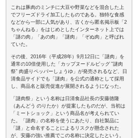
これは豚肉のミンチに大豆や野菜などを混合した上
でフリーズドライ加工したものである。独特な食感
などから一部に人気があり、古くから匿名掲示板「2
ちゃんねる」をはじめとしたインターネット上では
「謎の肉」「あの肉」「謎肉」「ぞぬ肉」と呼ばれ
ていた。
その後、2016年（平成28年）9月12日に「謎肉」を
通常の10倍使用した「カップヌードルビッグ "謎肉
祭" 肉盛りペッパーしょうゆ」が発売されるなど、日
清食品サイドでも「謎肉」を公式の通称として採用
し、商品名と販売促進が展開されるようになった。
「謎肉祭」という名称は日清食品社長の安藤徳隆
（あんどう のりたか）が提案したものだが、当初は
「ミートショック」という商品名が考えられてい
た。「謎肉」の名称を使うにあたり、自社製品に
「謎」と命名することによるリスクが懸念された
が、安藤の強い推薦でこの名称に決定したという。