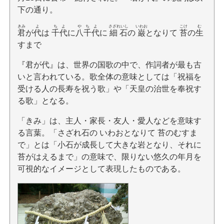
下の通り。
きみ
よ
ちよ
やちよ
さざれいし
いわお
こけ
む
君
が
代
は
千代
に
八千代
に
細石
の
巌
となりて
苔
の
生
すまで
『君が代』は、世界の国歌の中で、作詞者が最も古
いと言われている。歌全体の意味としては「祝福を
受ける人の長寿を祝う歌」や「天皇の治世を奉祝す
る歌」となる。
「きみ」は、主人・家長・友人・愛人などを意味す
る言葉。「さざれ石の いわおとなりて 苔のむすま
で」とは「小石が成長して大きな岩となり、それに
苔がはえるまで」の意味で、限りない悠久の年月を
可視的なイメージとして表現したものである。