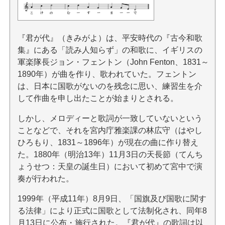
『君が代』（きみがよ）は、平安時代の『古今和歌
集』にある「読み人知らず」の和歌に、イギリスの
軍楽隊長ジョン・フェントン（John Fenton、1831～
1890年）が曲を作り、歌われていた。フェントン
は、日本に国歌がないのを残念に思い、練習生を介
して作曲を申し出たことが始まりとされる。
しかし、メロディーと歌詞が一致していないという
ことなどで、それを宮内庁雅楽課の林広守（はやし
ひろもり、1831～1896年）が現在の曲に作り替え
た。1880年（明治13年）11月3日の天長節（てんち
ょうせつ：天皇の誕生日）において初めて宮中で演
奏が行われた。
1999年（平成11年）8月9日、「国旗及び国歌に関す
る法律」により正式に国歌として法制化され、同年8
月13日に公布・施行された。『君が代』の歌詞は以