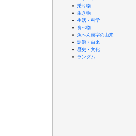
乗り物
生き物
生活・科学
食べ物
魚へん漢字の由来
語源・由来
歴史・文化
ランダム