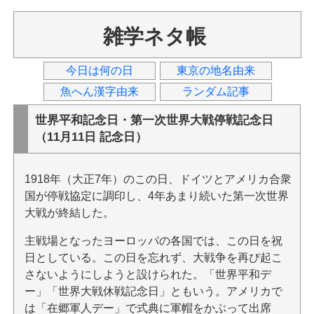
雑学ネタ帳
今日は何の日
東京の地名由来
魚へん漢字由来
ランダム記事
世界平和記念日・第一次世界大戦停戦記念日
（11月11日 記念日）
1918年（大正7年）のこの日、ドイツとアメリカ合衆
国が停戦協定に調印し、4年あまり続いた第一次世界
大戦が終結した。
主戦場となったヨーロッパの各国では、この日を祝
日としている。この日を忘れず、大戦争を再び起こ
さないようにしようと設けられた。「世界平和デ
ー」「世界大戦休戦記念日」ともいう。アメリカで
は「在郷軍人デー」で式典に軍帽をかぶって出席