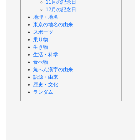
11月の記念日
12月の記念日
地理・地名
東京の地名の由来
スポーツ
乗り物
生き物
生活・科学
食べ物
魚へん漢字の由来
語源・由来
歴史・文化
ランダム