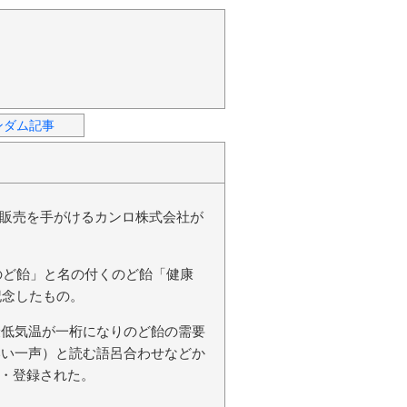
ンダム記事
販売を手がけるカンロ株式会社が
「のど飴」と名の付くのど飴「健康
記念したもの。
最低気温が一桁になりのど飴の需要
いい一声）と読む語呂合わせなどか
・登録された。