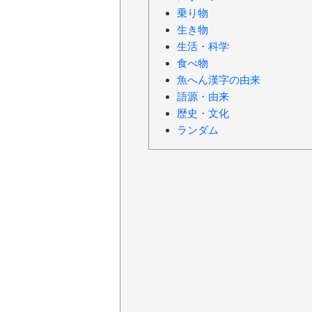
乗り物
生き物
生活・科学
食べ物
魚へん漢字の由来
語源・由来
歴史・文化
ランダム