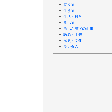
乗り物
生き物
生活・科学
食べ物
魚へん漢字の由来
語源・由来
歴史・文化
ランダム