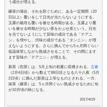
う成分が増える。
碾茶の場合、それを防ぐために、ある一定期間（20
日以上）覆いをして日光が当たらないようにする。
玉露の栽培も覆いを被せる時期がある。玉露より覆
いを被せる時期が少ない茶をかぶせ茶という。日光
を当てないようにして旨味の成分である「テアニ
ン」を増やし、渋味の成分である「タンニン」が増
えないようにする。さらに摘んでから5ヵ月間ぐらい
低温保管しながら熟成させることで、その間にます
ます旨味の「テアニン」が増える。
新茶（煎茶）は、5月上旬の初夏に収穫される。
立春
（2月4日頃）から数えて88日目となる八十八夜（5月
2日頃）に摘んだ新茶は上等なものとされる。一方、
抹茶（碾茶）は、5ヵ月間ぐらい熟成させるために旬
が10月頃の秋になる。
2017/4/29