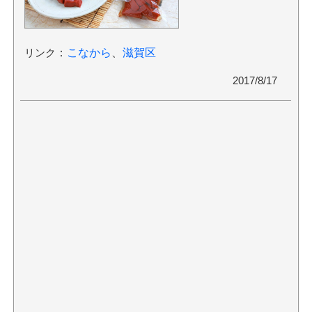
リンク
：
こなから
、
滋賀区
2017/8/17