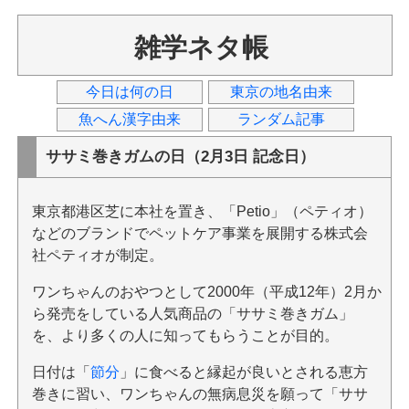
雑学ネタ帳
今日は何の日
東京の地名由来
魚へん漢字由来
ランダム記事
ササミ巻きガムの日（2月3日 記念日）
東京都港区芝に本社を置き、「Petio」（ペティオ）
などのブランドでペットケア事業を展開する株式会
社ペティオが制定。
ワンちゃんのおやつとして2000年（平成12年）2月か
ら発売をしている人気商品の「ササミ巻きガム」
を、より多くの人に知ってもらうことが目的。
日付は「
節分
」に食べると縁起が良いとされる恵方
巻きに習い、ワンちゃんの無病息災を願って「ササ