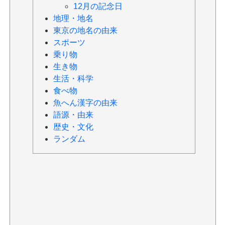
12月の記念日
地理・地名
東京の地名の由来
スポーツ
乗り物
生き物
生活・科学
食べ物
魚へん漢字の由来
語源・由来
歴史・文化
ランダム