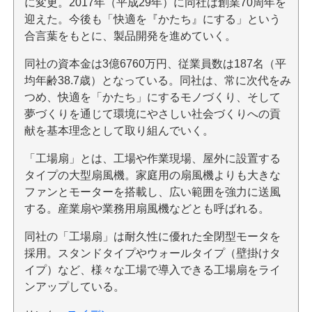
に変更。2017年（平成29年）に同社は創業70周年を
迎えた。今後も「快適を『かたち』にする」という
合言葉をもとに、製品開発を進めていく。
同社の資本金は3億6760万円、従業員数は187名（平
均年齢38.7歳）となっている。同社は、常に次代をみ
つめ、快適を「かたち」にするモノづくり、そして
夢づくりを通じて環境にやさしい社会づくりへの貢
献を基本理念として取り組んでいく。
「工場扇」とは、工場や作業現場、屋外に設置する
タイプの大型扇風機。家庭用の扇風機よりも大きな
ファンとモーターを搭載し、広い範囲を強力に送風
する。産業扇や業務用扇風機などとも呼ばれる。
同社の「工場扇」は耐久性に優れた全閉型モータを
採用。スタンドタイプやウォールタイプ（壁掛けタ
イプ）など、様々な工場で導入できる工場扇をライ
ンアップしている。