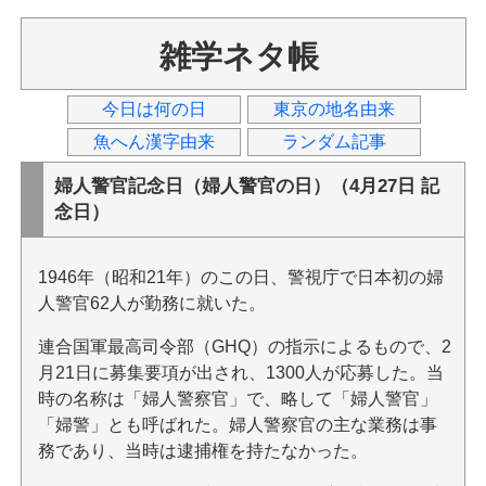
雑学ネタ帳
今日は何の日
東京の地名由来
魚へん漢字由来
ランダム記事
婦人警官記念日（婦人警官の日）（4月27日 記
念日）
1946年（昭和21年）のこの日、警視庁で日本初の婦
人警官62人が勤務に就いた。
連合国軍最高司令部（GHQ）の指示によるもので、2
月21日に募集要項が出され、1300人が応募した。当
時の名称は「婦人警察官」で、略して「婦人警官」
「婦警」とも呼ばれた。婦人警察官の主な業務は事
務であり、当時は逮捕権を持たなかった。