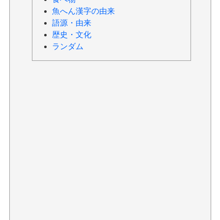
魚へん漢字の由来
語源・由来
歴史・文化
ランダム