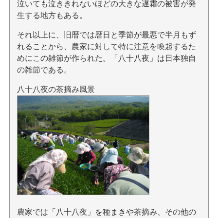
泣いても泣ききれないほどの大きな遅霜の被害が発
生する地方もある。
それ以上に、旧暦では暦日と季節が最悪で半月もず
れることから、農家に対して特に注意を喚起するた
めにこの雑節が作られた。「八十八夜」は日本独自
の雑節である。
八十八夜の茶摘み風景
農家では「八十八夜」を種まきや茶摘み、その他の