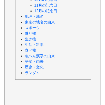
11月の記念日
12月の記念日
地理・地名
東京の地名の由来
スポーツ
乗り物
生き物
生活・科学
食べ物
魚へん漢字の由来
語源・由来
歴史・文化
ランダム