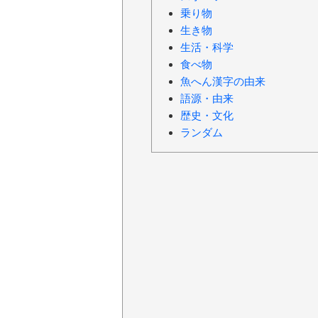
乗り物
生き物
生活・科学
食べ物
魚へん漢字の由来
語源・由来
歴史・文化
ランダム