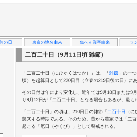
何の日
東京の地名由来
魚へん漢字由来
ラ
二百二十日（9月11日頃 雑節）
「二百二十日（にひゃくはつか）」は、「
雑節
」の一つ
頃）を起算日として220日目（立春の219日後の日）に
その日付は年により変化し、近年では9月10日または9
り9月12日が「二百二十日」となる場合もあるが、最も
「二百二十日」の頃は、210日目の雑節「
二百十日
（に
襲来する時期である。そのため、昔から農家では「二百
起こる「厄日（やくび）」として警戒される。