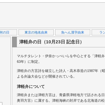
何の日
東京の地名由来
魚へん漢字由来
ラ
津軽弁の日（10月23日 記念日）
マルチタレント・伊奈かっぺいらを中心とする「津軽弁の
63年）に制定。
津軽弁の方言詩を確立した詩人・高木恭造の1987年（
よる弁論大会などが開催されている。
津軽弁について
津軽弁または津軽方言は、青森県津軽地方で話される日
奥羽方言）に属する。津軽海峡の対岸である北海道の松