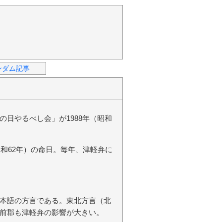
ンダム記事
日やるべし会」が1988年（昭和
昭和62年）の命日。毎年、津軽弁に
本語の方言である。東北方言（北
前郡も津軽弁の影響が大きい。