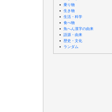
乗り物
生き物
生活・科学
食べ物
魚へん漢字の由来
語源・由来
歴史・文化
ランダム