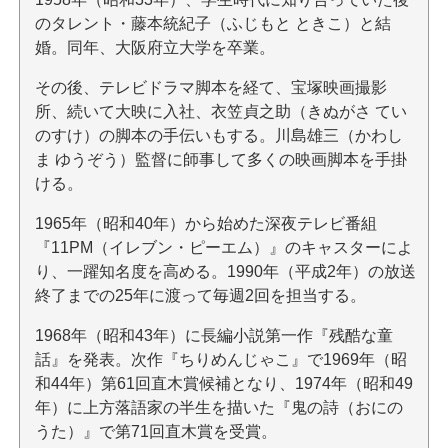
のタレント・藤本統紀子（ふじもと ときこ）と結
婚。同年、大阪府立大学を卒業。
その後、テレビドラマ脚本を経て、宝塚映画撮影
所、続いて大映に入社、衣笠貞之助（きぬがさ てい
のすけ）の脚本の手伝いもする。川島雄三（かわし
ま ゆうぞう）監督に師事して多くの映画脚本を手掛
ける。
1965年（昭和40年）から始めた深夜テレビ番組
『11PM（イレブン・ピーエム）』のキャスターによ
り、一躍知名度を高める。1990年（平成2年）の放送
終了までの25年に渡って毎週2回を担当する。
1968年（昭和43年）に長編小説第一作『残酷な童
話』を発表。次作『ちりめんじゃこ』で1969年（昭
和44年）第61回直木賞候補となり、1974年（昭和49
年）に上方落語家の半生を描いた『鬼の詩（おにの
うた）』で第71回直木賞を受賞。