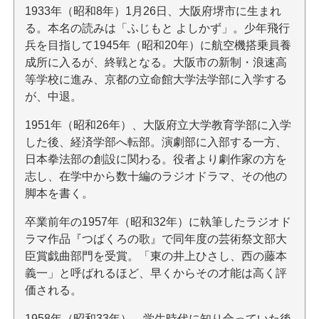
1933年（昭和8年）1月26日、大阪府堺市に生まれ
る。本名の読みは「ふじもと よしかず」。少年飛行
兵を目指して1945年（昭和20年）に航空機搭乗員養
成所に入るが、終戦となる。大阪市の新制・浪速高
等学校に進み、京都の立命館大学法学部に入学する
が、中退。
1951年（昭和26年）、大阪府立大学教育学部に入学
した後、経済学部へ転部。演劇部に入部する一方、
日本拳法部の創設に関わる。役者より劇作家の方を
志し、在学中から数十編のラジオドラマ、その他の
脚本を書く。
卒業前年の1957年（昭和32年）に執筆したラジオド
ラマ作品『つばくろの歌』で同年度の芸術祭文部大
臣賞戯曲部門を受賞。「東の井上ひさし、西の藤本
義一」と呼ばれるほど、早くからその才能は高く評
価される。
1958年（昭和33年）、学生時代に知り合っていた後