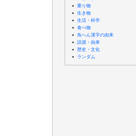
乗り物
生き物
生活・科学
食べ物
魚へん漢字の由来
語源・由来
歴史・文化
ランダム