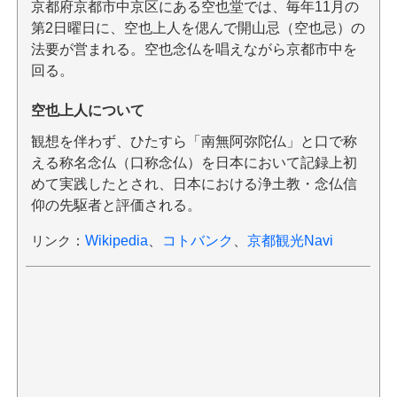
京都府京都市中京区にある空也堂では、毎年11月の
第2日曜日に、空也上人を偲んで開山忌（空也忌）の
法要が営まれる。空也念仏を唱えながら京都市中を
回る。
空也上人について
観想を伴わず、ひたすら「南無阿弥陀仏」と口で称
える称名念仏（口称念仏）を日本において記録上初
めて実践したとされ、日本における浄土教・念仏信
仰の先駆者と評価される。
リンク
：
Wikipedia
、
コトバンク
、
京都観光Navi