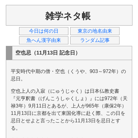
雑学ネタ帳
今日は何の日
東京の地名由来
魚へん漢字由来
ランダム記事
空也忌（11月13日 記念日）
平安時代中期の僧・空也（くうや、903～972年）の
忌日。
空也上人の入寂（にゅうじゃく）は日本仏教史書
『元亨釈書（げんこうしゃくしょ）』には972年（天
禄3年）9月11日とあるが、上人が965年（康保2年）
11月13日に京都を出て東国化導に赴く際、この日を
忌日とせよと言ったことから11月13日を忌日とす
る。