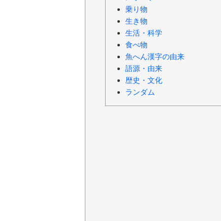
乗り物
生き物
生活・科学
食べ物
魚へん漢字の由来
語源・由来
歴史・文化
ランダム