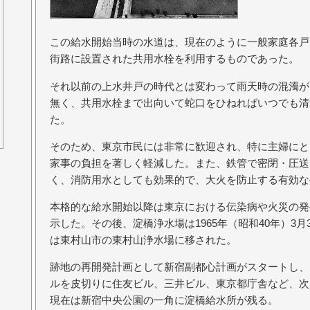
この給水開始当時の水道は、現在のように一般家庭各戸
街路に設置された共用水栓を利用するものであった。
それ以前の上水井戸の時代とは変わって雨天時の混濁が
無く、共用水栓まで出向いて蛇口をひねればいつでも清
た。
そのため、東京市民には非常に歓迎され、特に主婦にと
家事の負担を著しく軽減した。また、鉄管で密閉・圧送
く、消防用水としても効果的で、大火を防止する有効な
本格的な給水開始以降は東京における伝染病や火災の発
示した。その後、淀橋浄水場は1965年（昭和40年）3
は東村山市の東村山浄水場に移された。
跡地の再開発計画として新宿副都心計画がスタートし、1
ルを皮切りに住友ビル、三井ビル、東京都庁舎など、次
現在は新宿中央公園の一角に淀橋給水所が残る。