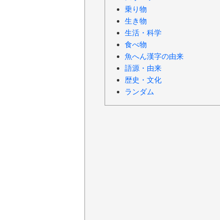
乗り物
生き物
生活・科学
食べ物
魚へん漢字の由来
語源・由来
歴史・文化
ランダム