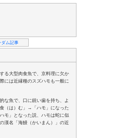
ンダム記事
する大型肉食魚で、京料理に欠か
際には近縁種のスズハモも一般に
的な魚で、口に鋭い歯を持ち、よ
食（は）む」→「ハモ」になった
ハモ」となった説、ハモは蛇に似
の漢名「海鰻（かいまん）」の近