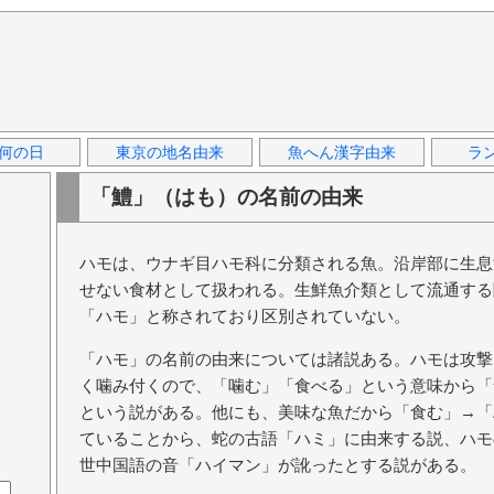
何の日
東京の地名由来
魚へん漢字由来
ラ
「鱧」（はも）の名前の由来
ハモは、ウナギ目ハモ科に分類される魚。沿岸部に生息
せない食材として扱われる。生鮮魚介類として流通する
「ハモ」と称されており区別されていない。
「ハモ」の名前の由来については諸説ある。ハモは攻撃
く噛み付くので、「噛む」「食べる」という意味から「
という説がある。他にも、美味な魚だから「食む」→「
ていることから、蛇の古語「ハミ」に由来する説、ハモ
世中国語の音「ハイマン」が訛ったとする説がある。