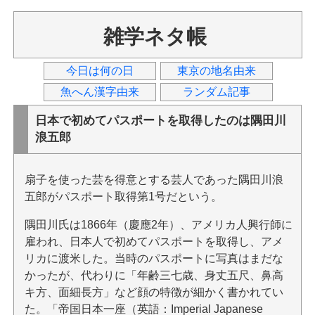
雑学ネタ帳
今日は何の日
東京の地名由来
魚へん漢字由来
ランダム記事
日本で初めてパスポートを取得したのは隅田川
浪五郎
扇子を使った芸を得意とする芸人であった隅田川浪
五郎がパスポート取得第1号だという。
隅田川氏は1866年（慶應2年）、アメリカ人興行師に
雇われ、日本人で初めてパスポートを取得し、アメ
リカに渡米した。当時のパスポートに写真はまだな
かったが、代わりに「年齢三七歳、身丈五尺、鼻高
キ方、面細長方」など顔の特徴が細かく書かれてい
た。「帝国日本一座（英語：Imperial Japanese