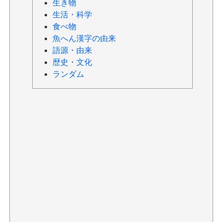
生き物
生活・科学
食べ物
魚へん漢字の由来
語源・由来
歴史・文化
ランダム