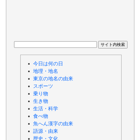
今日は何の日
地理・地名
東京の地名の由来
スポーツ
乗り物
生き物
生活・科学
食べ物
魚へん漢字の由来
語源・由来
歴史・文化