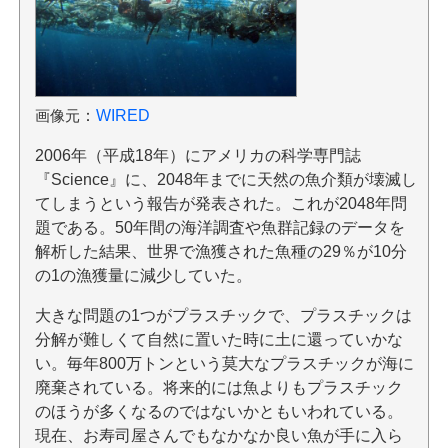
画像元
：
WIRED
2006年（平成18年）にアメリカの科学専門誌
『Science』に、2048年までに天然の魚介類が壊滅し
てしまうという報告が発表された。これが2048年問
題である。50年間の海洋調査や魚群記録のデータを
解析した結果、世界で漁獲された魚種の29％が10分
の1の漁獲量に減少していた。
大きな問題の1つがプラスチックで、プラスチックは
分解が難しくて自然に置いた時に土に還っていかな
い。毎年800万トンという莫大なプラスチックが海に
廃棄されている。将来的には魚よりもプラスチック
のほうが多くなるのではないかともいわれている。
現在、お寿司屋さんでもなかなか良い魚が手に入ら