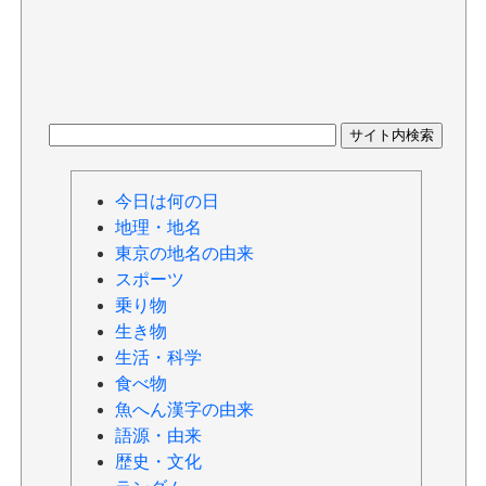
今日は何の日
地理・地名
東京の地名の由来
スポーツ
乗り物
生き物
生活・科学
食べ物
魚へん漢字の由来
語源・由来
歴史・文化