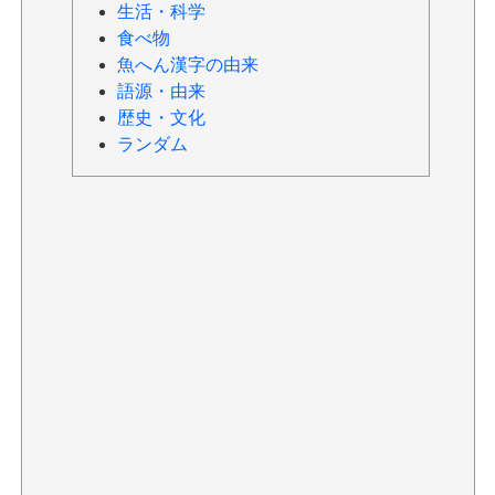
生活・科学
食べ物
魚へん漢字の由来
語源・由来
歴史・文化
ランダム