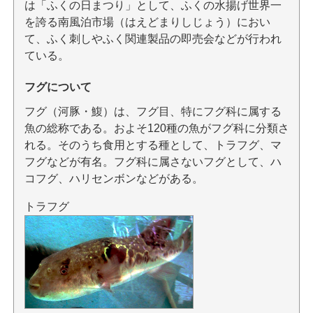
は「ふくの日まつり」として、ふくの水揚げ世界一
を誇る南風泊市場（はえどまりしじょう）におい
て、ふく刺しやふく関連製品の即売会などが行われ
ている。
フグについて
フグ（河豚・鰒）は、フグ目、特にフグ科に属する
魚の総称である。およそ120種の魚がフグ科に分類さ
れる。そのうち食用とする種として、トラフグ、マ
フグなどが有名。フグ科に属さないフグとして、ハ
コフグ、ハリセンボンなどがある。
トラフグ