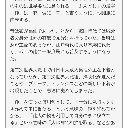
のものは世界各地に見られる。「ふんどし」の漢字
「褌」は「衣」偏に「軍」と書くように、戦闘服に
由来する。
昔は布が高価であったことから、戦国時代では戦死
者の身分は褌の有無で見分けを行っていた。当時は
麻が主流であったが、江戸時代に入り木綿に代わ
り、武士の他に一般庶民にも普及するようになっ
た。
第二次世界大戦までは日本人成人男性の主な下着と
なっていたが、第二次世界大戦後、洋装化が進んだ
ことや、ブリーフ、トランクスなどの新しい下着が
出現したことで、急速に廃れてしまった。
「褌」を使った慣用句として、「十分に気持ちを引
き締めて事に当たる」という意味の「褌を締めてか
かる」、「他人の物を利用して自分の事に役立て
る」という意味の「人の褌で相撲を取る」などがあ