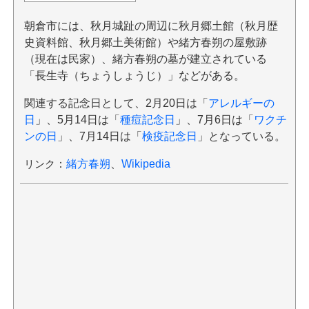
朝倉市には、秋月城趾の周辺に秋月郷土館（秋月歴
史資料館、秋月郷土美術館）や緒方春朔の屋敷跡
（現在は民家）、緒方春朔の墓が建立されている
「長生寺（ちょうしょうじ）」などがある。
関連する記念日として、2月20日は「
アレルギーの
日
」、5月14日は「
種痘記念日
」、7月6日は「
ワクチ
ンの日
」、7月14日は「
検疫記念日
」となっている。
リンク
：
緒方春朔
、
Wikipedia