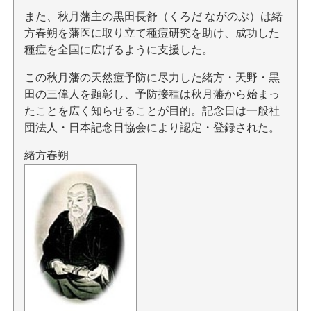
また、秋月藩主の黒田長舒（くろだ ながのぶ）は緒
方春朔を藩医に取り立て種痘研究を助け、成功した
種痘を全国に広げるように支援した。
この秋月藩の天然痘予防に尽力した緒方・天野・黒
田の三偉人を顕彰し、予防接種は秋月藩から始まっ
たことを広く知らせることが目的。記念日は一般社
団法人・日本記念日協会により認定・登録された。
緒方春朔