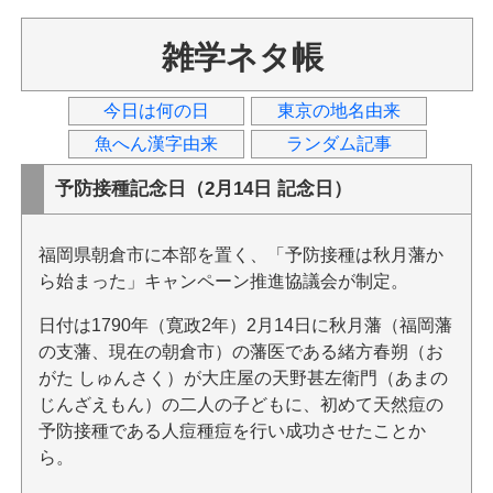
雑学ネタ帳
今日は何の日
東京の地名由来
魚へん漢字由来
ランダム記事
予防接種記念日（2月14日 記念日）
福岡県朝倉市に本部を置く、「予防接種は秋月藩か
ら始まった」キャンペーン推進協議会が制定。
日付は1790年（寛政2年）2月14日に秋月藩（福岡藩
の支藩、現在の朝倉市）の藩医である緒方春朔（お
がた しゅんさく）が大庄屋の天野甚左衛門（あまの
じんざえもん）の二人の子どもに、初めて天然痘の
予防接種である人痘種痘を行い成功させたことか
ら。