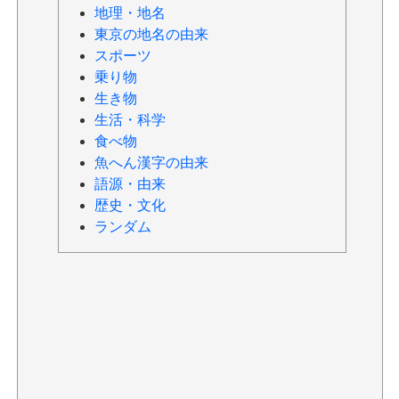
地理・地名
東京の地名の由来
スポーツ
乗り物
生き物
生活・科学
食べ物
魚へん漢字の由来
語源・由来
歴史・文化
ランダム