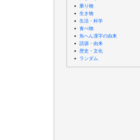
乗り物
生き物
生活・科学
食べ物
魚へん漢字の由来
語源・由来
歴史・文化
ランダム