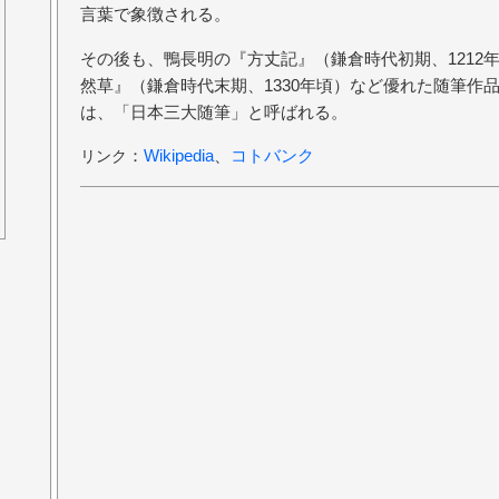
言葉で象徴される。
その後も、鴨長明の『方丈記』（鎌倉時代初期、1212
然草』（鎌倉時代末期、1330年頃）など優れた随筆作
は、「日本三大随筆」と呼ばれる。
：
Wikipedia
、
コトバンク
リンク