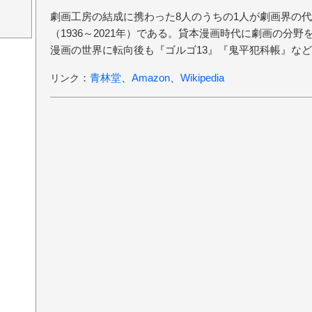
劇画工房の結成に携わった8人のうちの1人が劇画界の
（1936～2021年）である。貸本漫画時代に劇画の分
漫画の世界に転向後も『ゴルゴ13』『鬼平犯科帳』な
：
青林堂
、
Amazon
、
Wikipedia
リンク