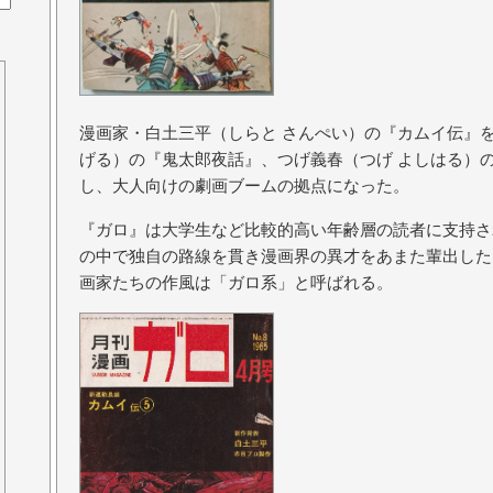
漫画家・白土三平（しらと さんぺい）の『カムイ伝』
げる）の『鬼太郎夜話』、つげ義春（つげ よしはる）
し、大人向けの劇画ブームの拠点になった。
『ガロ』は大学生など比較的高い年齢層の読者に支持さ
の中で独自の路線を貫き漫画界の異才をあまた輩出した
画家たちの作風は「ガロ系」と呼ばれる。