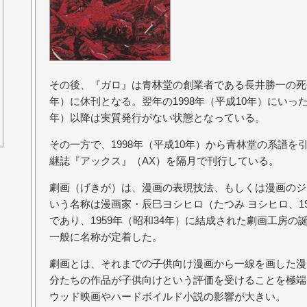
その後、『ガロ』は青林堂の創業者である長井勝一の死去
年）に休刊となる。翌年の1998年（平成10年）にいった
年）以降は実質発行がない状態となっている。
その一方で、1998年（平成10年）から青林堂の系譜
継誌『アックス』（AX）を隔月で刊行している。
劇画（げきが）は、漫画の表現技法、もしくは漫画のジ
いう名称は漫画家・辰巳ヨシヒロ（たつみ ヨシヒロ、19
であり、1959年（昭和34年）に結成された劇画工房
一般に名称が定着した。
劇画とは、それまでの子供向け漫画から一線を画した漫
分たちの作品が子供向けという評価を受けることを極端
ウッド映画やハードボイルド小説の影響が大きい。