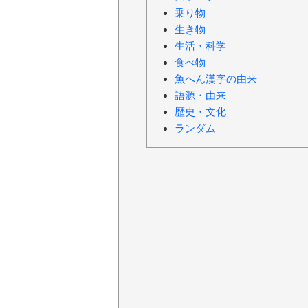
乗り物
生き物
生活・科学
食べ物
魚へん漢字の由来
語源・由来
歴史・文化
ランダム