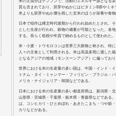
米の主成分はデンプンで、活動のエネルギー源となる栄
質も含まれており、胚芽やぬかにはビタミンB群やミネ
米よりも胚芽やぬか層を残した玄米のほうが栄養や食物
日本で稲作は縄文時代後期から行われ始めたとされ、そ
とした生産が行われ、穀物の備蓄が可能となった。各地
する。長らく租税や年貢で納めるものとして使われた。
米・小麦・トウモロコシは世界三大穀物と称され、特に
人々の主食として利用される。米は高温多雨に適した栽
となるアジアの地域（モンスーンアジア）に偏っており
世界における米の生産量の多い国は、中国・インド・イ
トナム・タイ・ミャンマー・フィリピン・ブラジル・パ
メリカ・ナイジェリア・韓国などである。
日本における米の生産量の多い都道府県は、新潟県・北
山形県・茨城県・千葉県・栃木県・青森県などである。
は、コシヒカリ・ひとめぼれ・あきたこまち・つや姫・
カリなどがある。