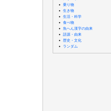
乗り物
生き物
生活・科学
食べ物
魚へん漢字の由来
語源・由来
歴史・文化
ランダム