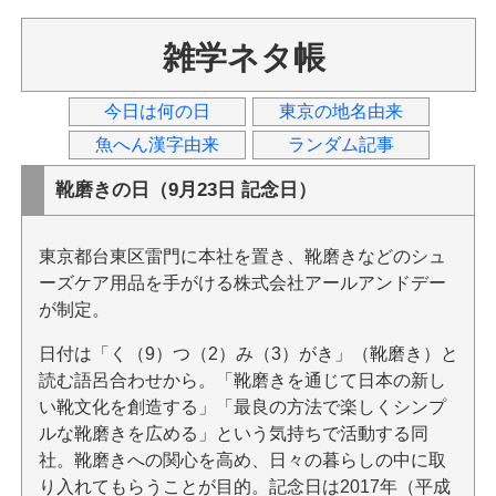
雑学ネタ帳
今日は何の日
東京の地名由来
魚へん漢字由来
ランダム記事
靴磨きの日（9月23日 記念日）
東京都台東区雷門に本社を置き、靴磨きなどのシュ
ーズケア用品を手がける株式会社アールアンドデー
が制定。
日付は「く（9）つ（2）み（3）がき」（靴磨き）と
読む語呂合わせから。「靴磨きを通じて日本の新し
い靴文化を創造する」「最良の方法で楽しくシンプ
ルな靴磨きを広める」という気持ちで活動する同
社。靴磨きへの関心を高め、日々の暮らしの中に取
り入れてもらうことが目的。記念日は2017年（平成