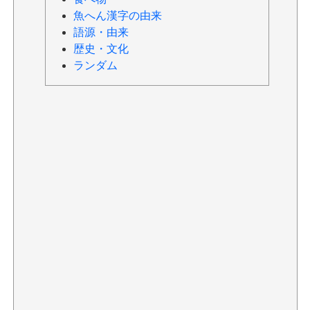
魚へん漢字の由来
語源・由来
歴史・文化
ランダム