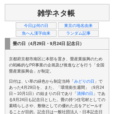
雑学ネタ帳
今日は何の日
東京の地名由来
魚へん漢字由来
ランダム記事
畳の日（4月29日・9月24日 記念日）
京都府京都市南区に本部を置き、畳産業振興のため
の戦略的なPR事業の企画及び推進などを行う「全国
畳産業振興会」が制定。
日付は、い草の緑色から制定当時「
みどりの日
」で
あった4月29日を、また、「環境衛生週間」（9月24
日～10月1日）の始まりの日であり「
清掃の日
」であ
る9月24日も記念日とした。畳の持つ住宅材としての
素晴らしさや、敷物としての優れた点をアピールす
ることが目的。記念日は一般社団法人・日本記念日