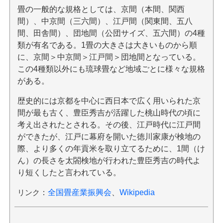
畳の一般的な規格としては、京間（本間、関西
間）、中京間（三六間）、江戸間（関東間、五八
間、田舎間）、団地間（公団サイズ、五六間）の4種
類が有名である。1畳の大きさは大きいものから順
に、京間＞中京間＞江戸間＞団地間となっている。
この4種類以外にも琉球畳など地域ごとに様々な規格
がある。
歴史的には京都を中心に西日本で広く用いられた京
間が最も古く、豊臣秀吉が活躍した桃山時代の頃に
考え出されたとされる。その後、江戸時代に江戸間
ができたが、江戸に幕府を開いた徳川家康が検地の
際、より多くの年貢米を取り立てるために、1間（け
ん）の長さを太閤検地が行われた豊臣秀吉の時代よ
り短くしたと言われている。
リンク
：
全国畳産業振興会
、
Wikipedia