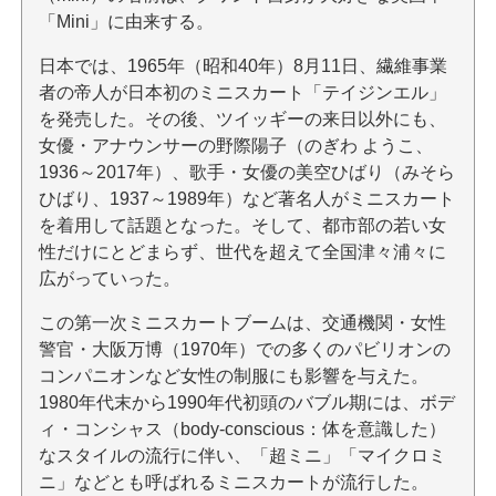
「Mini」に由来する。
日本では、1965年（昭和40年）8月11日、繊維事業
者の帝人が日本初のミニスカート「テイジンエル」
を発売した。その後、ツイッギーの来日以外にも、
女優・アナウンサーの野際陽子（のぎわ ようこ、
1936～2017年）、歌手・女優の美空ひばり（みそら
ひばり、1937～1989年）など著名人がミニスカート
を着用して話題となった。そして、都市部の若い女
性だけにとどまらず、世代を超えて全国津々浦々に
広がっていった。
この第一次ミニスカートブームは、交通機関・女性
警官・大阪万博（1970年）での多くのパビリオンの
コンパニオンなど女性の制服にも影響を与えた。
1980年代末から1990年代初頭のバブル期には、ボデ
ィ・コンシャス（body-conscious：体を意識した）
なスタイルの流行に伴い、「超ミニ」「マイクロミ
ニ」などとも呼ばれるミニスカートが流行した。