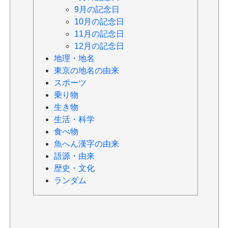
9月の記念日
10月の記念日
11月の記念日
12月の記念日
地理・地名
東京の地名の由来
スポーツ
乗り物
生き物
生活・科学
食べ物
魚へん漢字の由来
語源・由来
歴史・文化
ランダム