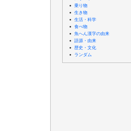
乗り物
生き物
生活・科学
食べ物
魚へん漢字の由来
語源・由来
歴史・文化
ランダム